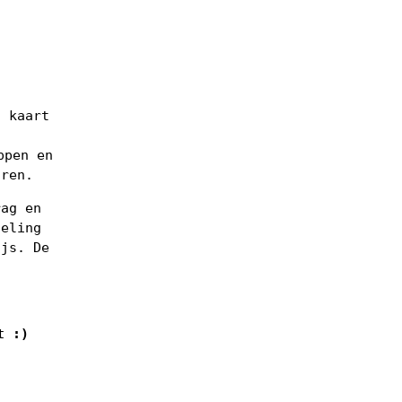
n kaart
ppen en
uren.
rag en
deling
ijs. De
.
t :)