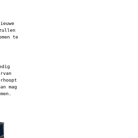
nieuwe
zullen
omen te
edig
ervan
erhoopt
dan mag
emen.