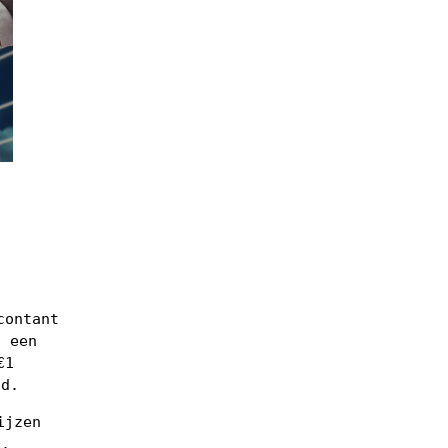
n
contant
j een
€1
nd.
ijzen
d.