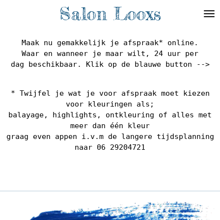
Salon Looxs
Ga
direct
naar
de
Maak nu gemakkelijk je afspraak* online.
hoofdinhoud
Waar en wanneer je maar wilt, 24 uur per
dag beschikbaar. Klik op de blauwe button -->
* Twijfel je wat je voor afspraak moet kiezen
voor kleuringen als;
balayage, highlights, ontkleuring of alles met
meer dan één kleur
graag even appen i.v.m de langere tijdsplanning
naar
06 29204721